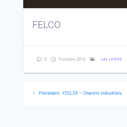
FELCO
0
9 octobre 2016
Les LOGOS
Navigation
Article
Précédent :
FEELER – Chariots Industriels
de
précédent
:
l’article