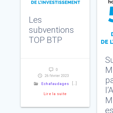
Les
subventions
TOP BTP
S
M
0
26 février 2023
p
[…]
Echafaudages
l’
Lire la suite
M
e