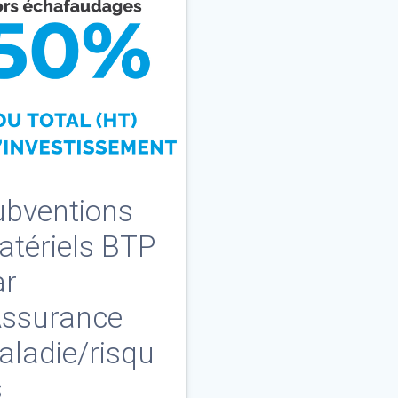
ubventions
atériels BTP
ar
Assurance
aladie/risqu
s