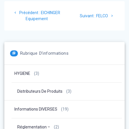
Navigation
Article
Précédent :
EICHINGER
Article
de
Suivant :
FELCO
précédent
Equipement
suivant
:
:
l’article
Rubrique D’informations
HYGIENE
(3)
Distributeurs De Produits
(3)
Informations DIVERSES
(19)
Réglementation –
(2)