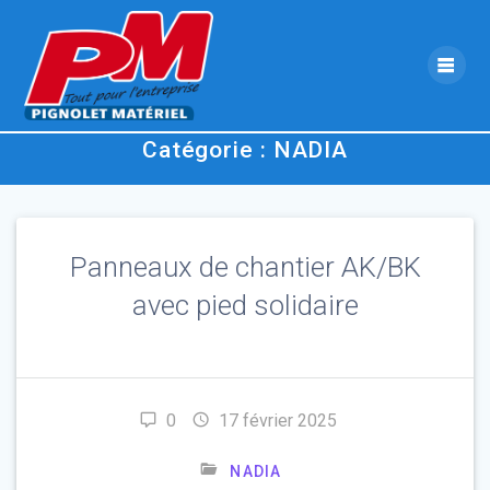
Skip
to
content
Catégorie :
NADIA
Panneaux de chantier AK/BK
avec pied solidaire
0
17 février 2025
NADIA