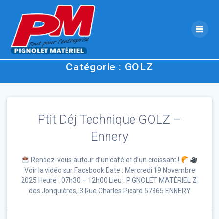
Skip
to
content
Catégorie :
GOLZ
Ptit Déj Technique GOLZ –
Ennery
Rendez-vous autour d’un café et d’un croissant !
Voir la vidéo sur Facebook Date : Mercredi 19 Novembre
2025 Heure : 07h30 – 12h00 Lieu : PIGNOLET MATÉRIEL ZI
des Jonquières, 3 Rue Charles Picard 57365 ENNERY