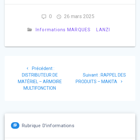
0
26 mars 2025
Informations MARQUES
LANZI
Navigation
Article
Précédent :
de
précédent
Article
DISTRIBUTEUR DE
Suivant :
RAPPEL DES
:
suivant
MATÉRIEL – ARMOIRE
PRODUITS – MAKITA
l’article
:
MULTIFONCTION
Rubrique D’informations