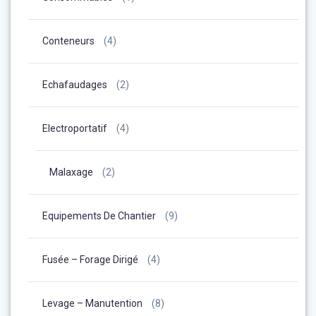
Conteneurs
(4)
Echafaudages
(2)
Electroportatif
(4)
Malaxage
(2)
Equipements De Chantier
(9)
Fusée – Forage Dirigé
(4)
Levage – Manutention
(8)