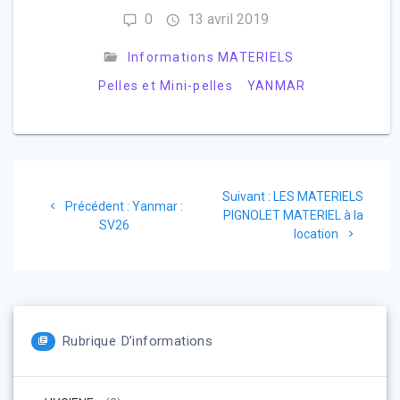
0
13 avril 2019
Informations MATERIELS
Pelles et Mini-pelles
YANMAR
Navigation
Article
Suivant :
LES MATERIELS
Article
de
Précédent :
Yanmar :
suivant
PIGNOLET MATERIEL à la
précédent
SV26
:
location
:
l’article
Rubrique D’informations