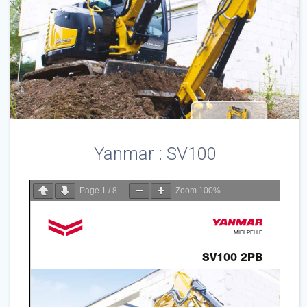
Yanmar : SV100
Page
1
/
8
Zoom
100%