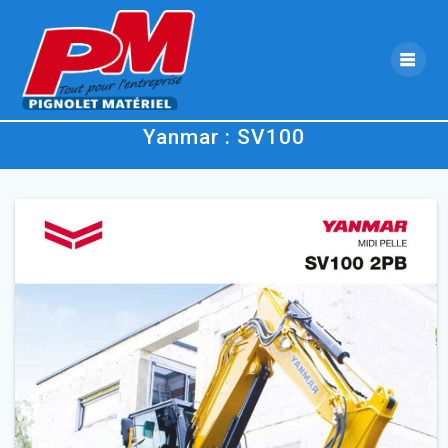
Skip
to
content
Yanmar : SV100