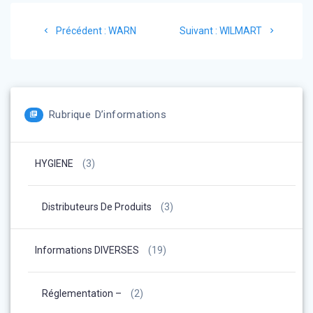
Navigation
Article
Article
Précédent :
WARN
Suivant :
WILMART
de
précédent
suivant
:
:
l’article
Rubrique D’informations
HYGIENE
(3)
Distributeurs De Produits
(3)
Informations DIVERSES
(19)
Réglementation –
(2)