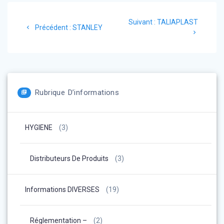
Navigation
Article
Suivant :
TALIAPLAST
Article
de
Précédent :
STANLEY
suivant
précédent
:
:
l’article
Rubrique D’informations
HYGIENE
(3)
Distributeurs De Produits
(3)
Informations DIVERSES
(19)
Réglementation –
(2)