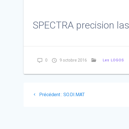
SPECTRA precision las
0
9 octobre 2016
Les LOGOS
Navigation
Article
Précédent :
SO.DI.MAT
de
précédent
:
l’article