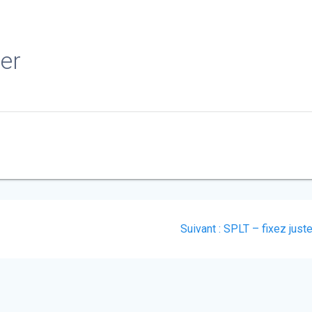
er
Article
Suivant :
SPLT – fixez just
suivant
: