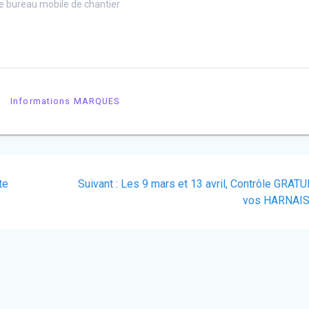
e bureau mobile de chantier
Informations MARQUES
Article
te
Suivant :
Les 9 mars et 13 avril, Contrôle GRATU
suivant
vos HARNAI
: