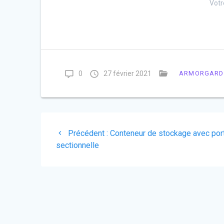
Votr
0
27 février 2021
ARMORGARD
Navigation
Article
Précédent :
Conteneur de stockage avec por
de
précédent
sectionnelle
:
l’article