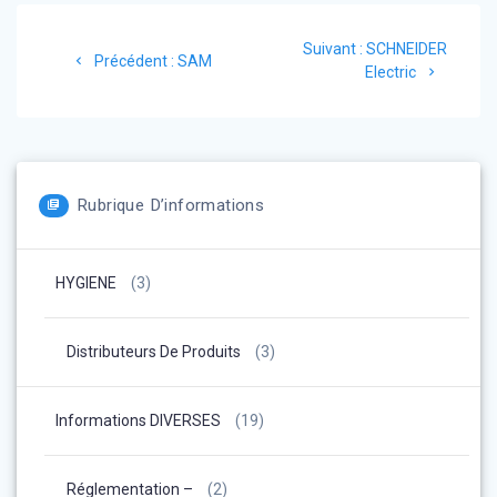
Navigation
Article
Suivant :
SCHNEIDER
Article
de
Précédent :
SAM
suivant
Electric
précédent
:
:
l’article
Rubrique D’informations
HYGIENE
(3)
Distributeurs De Produits
(3)
Informations DIVERSES
(19)
Réglementation –
(2)