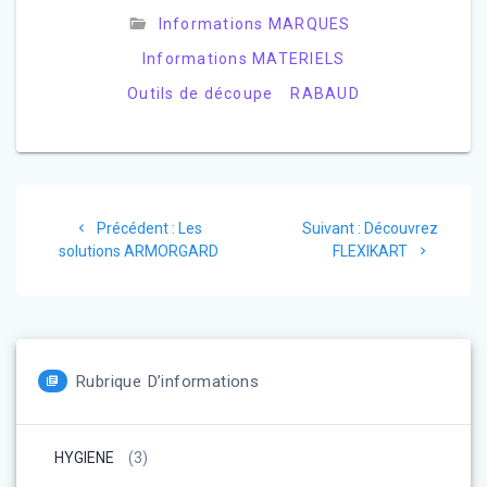
Informations MARQUES
Informations MATERIELS
Outils de découpe
RABAUD
Navigation
Article
Article
Précédent :
Les
Suivant :
Découvrez
de
précédent
suivant
solutions ARMORGARD
FLEXIKART
:
:
l’article
Rubrique D’informations
HYGIENE
(3)