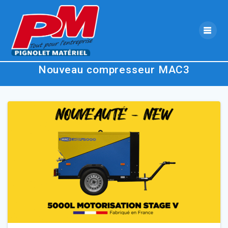
Skip
to
content
Nouveau compresseur MAC3