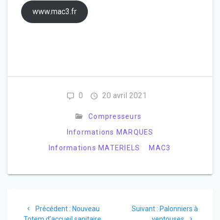
www.mac3.fr
0
20 avril 2021
Compresseurs
Informations MARQUES
Informations MATERIELS
MAC3
Navigation
Article
Article
Précédent :
Nouveau
Suivant :
Palonniers à
de
précédent
suivant
Totem d’accueil sanitaire
ventouses