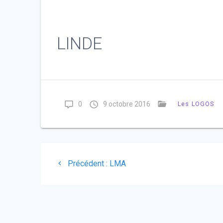
LINDE
0
9 octobre 2016
Les LOGOS
Navigation
Article
Précédent :
LMA
de
précédent
:
l’article