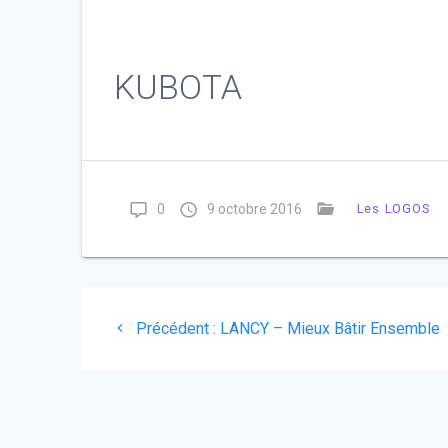
KUBOTA
0
9 octobre 2016
Les LOGOS
Navigation
Article
Précédent :
LANCY – Mieux Bâtir Ensemble
de
précédent
:
l’article