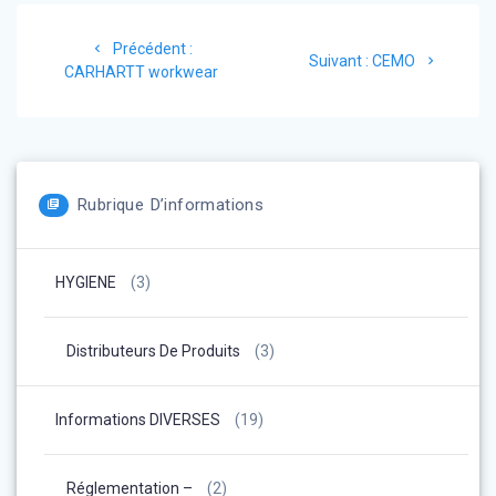
Navigation
Article
Précédent :
Article
de
Suivant :
CEMO
précédent
CARHARTT workwear
suivant
:
:
l’article
Rubrique D’informations
HYGIENE
(3)
Distributeurs De Produits
(3)
Informations DIVERSES
(19)
Réglementation –
(2)