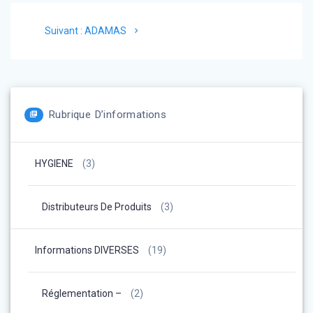
Navigation
Article
Suivant :
ADAMAS
de
suivant
:
l’article
Rubrique D’informations
HYGIENE
(3)
Distributeurs De Produits
(3)
Informations DIVERSES
(19)
Réglementation –
(2)